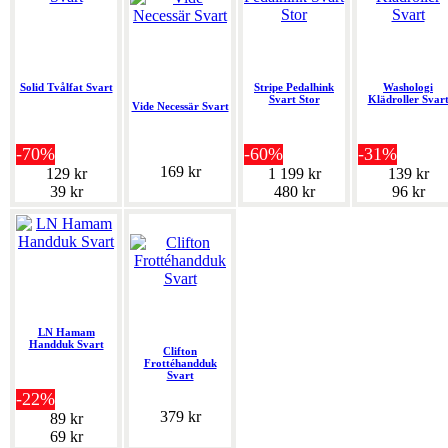
Solid Tvålfat Svart
Stripe Pedalhink
Washologi
Svart Stor
Klädroller Svar
Vide Necessär Svart
-70%
-60%
-31%
169 kr
129 kr
1 199 kr
139 kr
39 kr
480 kr
96 kr
LN Hamam
Handduk Svart
Clifton
Frottéhandduk
Svart
-22%
379 kr
89 kr
69 kr