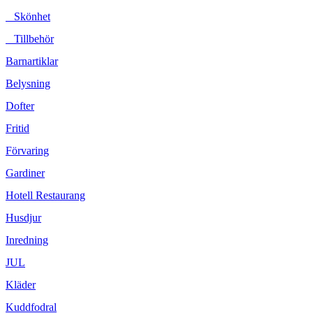
Skönhet
Tillbehör
Barnartiklar
Belysning
Dofter
Fritid
Förvaring
Gardiner
Hotell Restaurang
Husdjur
Inredning
JUL
Kläder
Kuddfodral