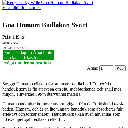
Visa bild i full storlek
Goa Hamam Badlakan Svart
Pris:
149 kr
Lev.art: 27268
Ean: 7332797272685
Finns på lager i Ängelholm
och kan skickas idag.
Fråga om denna produkt
Antal:
Snyggt Hamambadlakan för sommarens alla bad! En perfekt
handduk som är fin att svepa om sig, snabbtorkande och snäll mot
miljön. Tillverkad i 99% återvunnet material.
Hamamhanddukar kommer ursprungligen från de Turkiska klassiska
baden, Hamam, och är en lite tunnare handduk som absorberar fukt
effektivt och torkar snabbt. Handdukarna kan även användas som
till exempel sjal, badlakan eller filt.