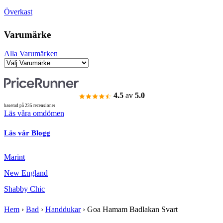
Överkast
Varumärke
Alla Varumärken
4.5
av
5.0
baserad på 235 recensioner
Läs våra omdömen
Läs vår Blogg
Marint
New England
Shabby Chic
Hem
›
Bad
›
Handdukar
›
Goa Hamam Badlakan Svart