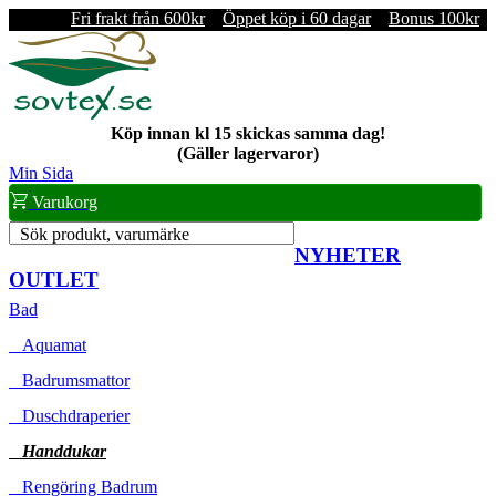
Fri frakt från 600kr
Öppet köp i 60 dagar
Bonus 100kr
Köp innan kl 15 skickas samma dag!
(Gäller lagervaror)
Min Sida
Varukorg
Sök produkt, varumärke
NYHETER
OUTLET
Bad
Aquamat
Badrumsmattor
Duschdraperier
Handdukar
Rengöring Badrum