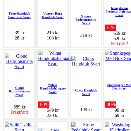
Kungshamn
Frottéset Fairtra
Frottéhandduk
Victory Ruta
Svart
Square
Fairtrade Svart
Handduk Svart
Badrumsmatta
Svart
-5.%
39 kr
215 kr
659 kr
319 kr
28 kr
108 kr
626 kr
Fraktfritt!
Wilma
Sminkspegel Me
Cloud
Handdukshängare
Box Svart
Chess Handduk
Badrumsmatta
Svart
Svart
Svart
-60%
-30%
689 kr
199 kr
549 kr
99 kr
Fraktfritt!
220 kr
69 kr