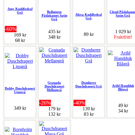
Amy Kuddfodral
Bollungen
Cloud Påslakanse
Grå
Alexa Kuddfodral
Påslakanset Satin
Satin Grå
Grå
Grå
-60%
435 kr
1 029 kr
89 kr
169 kr
348 kr
Fraktfritt!
68 kr
Granada
Domherre
Arild Handduk
Duschdraperi
Duschdraperi Grå
Dobby Duschdraperi
Blågrå
Mellangrå
Ljusgrå
-26%
-40%
49 kr
349 kr
179 kr
139 kr
34 kr
132 kr
83 kr