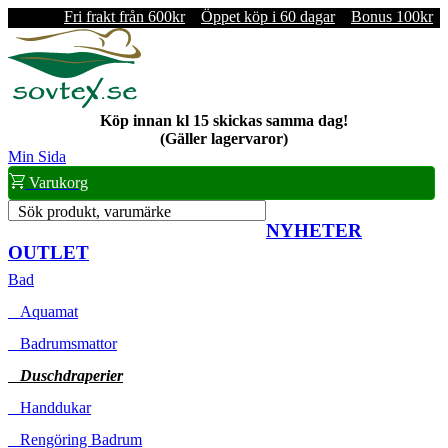
Fri frakt från 600kr
Öppet köp i 60 dagar
Bonus 100kr
Köp innan kl 15 skickas samma dag!
(Gäller lagervaror)
Min Sida
Varukorg
Sök produkt, varumärke
NYHETER
OUTLET
Bad
Aquamat
Badrumsmattor
Duschdraperier
Handdukar
Rengöring Badrum