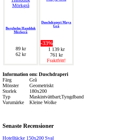
Duschdraperi Maya
Grå
Borgholm Handduk
Mörkgrå
-33%
89 kr
1 139 kr
62 kr
761 kr
Fraktfritt!
Information om: Duschdraperi
Färg
Grå
Mönster
Geometriskt
Storlek
180x200
Typ
Maskintvättbart;Tyngdband
Varumärke
Kleine Wolke
Senaste Recensioner
Hotelltäcke 150x200 Sval