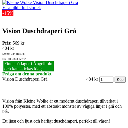
Visa bild i full storlek
-15%
Vision Duschdraperi Grå
Pris:
569 kr
484 kr
Lev.art: 7844189305
Ean: 4004478356771
Finns på lager i Ängelholm
och kan skickas idag.
Fråga om denna produkt
Vision Duschdraperi Grå
484 kr
Vision från Kleine Wolke är ett modernt duschdraperi tillverkat i
100% polyester, med ett abstrakt mönster av vågiga linjer i grå och
blå.
Ett ljust och ljust och härligt duschdraperi, perfekt till våren!