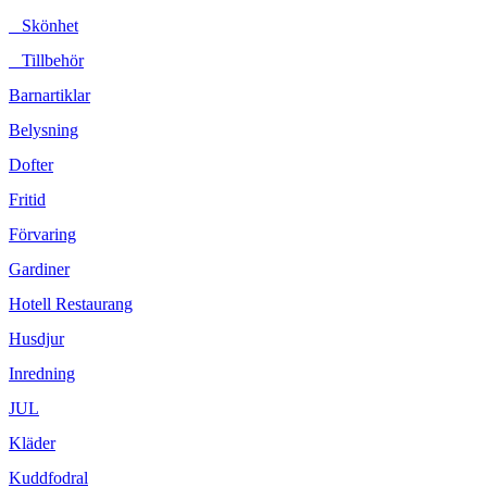
Skönhet
Tillbehör
Barnartiklar
Belysning
Dofter
Fritid
Förvaring
Gardiner
Hotell Restaurang
Husdjur
Inredning
JUL
Kläder
Kuddfodral