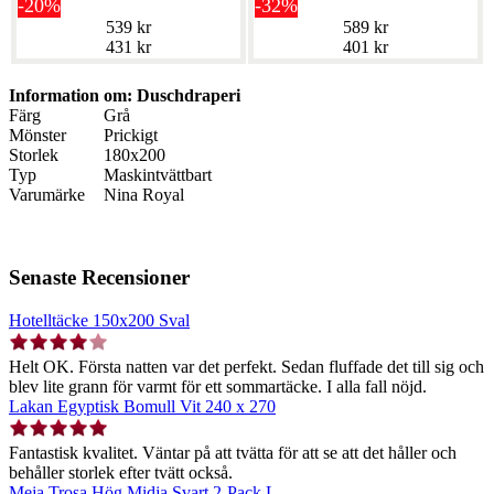
-20%
-32%
539 kr
589 kr
431 kr
401 kr
Information om: Duschdraperi
Färg
Grå
Mönster
Prickigt
Storlek
180x200
Typ
Maskintvättbart
Varumärke
Nina Royal
Senaste Recensioner
Hotelltäcke 150x200 Sval
Helt OK. Första natten var det perfekt. Sedan fluffade det till sig och
blev lite grann för varmt för ett sommartäcke. I alla fall nöjd.
Lakan Egyptisk Bomull Vit 240 x 270
Fantastisk kvalitet. Väntar på att tvätta för att se att det håller och
behåller storlek efter tvätt också.
Meja Trosa Hög Midja Svart 2-Pack L