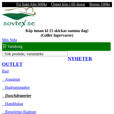
Fri frakt från 600kr
Öppet köp i 60 dagar
Bonus 100kr
Köp innan kl 15 skickas samma dag!
(Gäller lagervaror)
Min Sida
Varukorg
Sök produkt, varumärke
NYHETER
OUTLET
Bad
Aquamat
Badrumsmattor
Duschdraperier
Handdukar
Rengöring Badrum