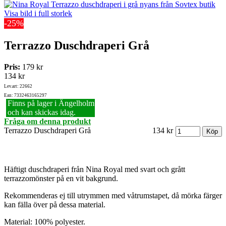
Visa bild i full storlek
-25%
Terrazzo Duschdraperi Grå
Pris:
179 kr
134 kr
Lev.art: 22662
Ean: 7332463165297
Finns på lager i Ängelholm
och kan skickas idag.
Fråga om denna produkt
Terrazzo Duschdraperi Grå
134 kr
Häftigt duschdraperi från Nina Royal med svart och grått
terrazzomönster på en vit bakgrund.
Rekommenderas ej till utrymmen med våtrumstapet, då mörka färger
kan fälla över på dessa material.
Material: 100% polyester.