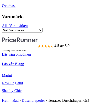
Överkast
Varumärke
Alla Varumärken
4.5
av
5.0
baserad på 235 recensioner
Läs våra omdömen
Läs vår Blogg
Marint
New England
Shabby Chic
Hem
›
Bad
›
Duschdraperier
›
Terrazzo Duschdraperi Grå