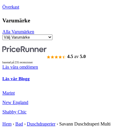
Överkast
Varumärke
Alla Varumärken
4.5
av
5.0
baserad på 235 recensioner
Läs våra omdömen
Läs vår Blogg
Marint
New England
Shabby Chic
Hem
›
Bad
›
Duschdraperier
›
Savann Duschdraperi Multi