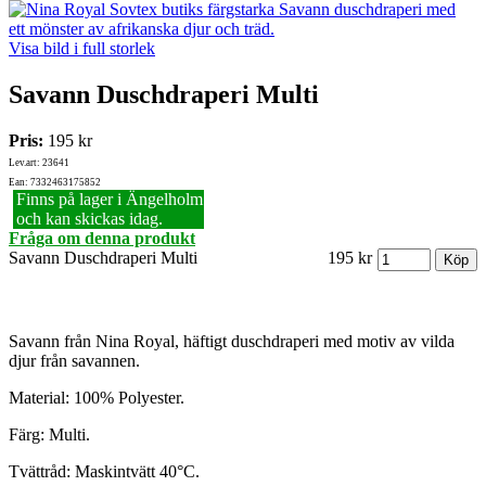
Visa bild i full storlek
Savann Duschdraperi Multi
Pris:
195 kr
Lev.art: 23641
Ean: 7332463175852
Finns på lager i Ängelholm
och kan skickas idag.
Fråga om denna produkt
Savann Duschdraperi Multi
195 kr
Savann från Nina Royal, häftigt duschdraperi med motiv av vilda
djur från savannen.
Material: 100% Polyester.
Färg: Multi.
Tvättråd: Maskintvätt 40°C.