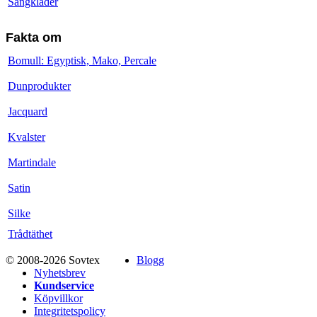
Sängkläder
Fakta om
Bomull: Egyptisk, Mako, Percale
Dunprodukter
Jacquard
Kvalster
Martindale
Satin
Silke
Trådtäthet
© 2008-2026 Sovtex
Blogg
Nyhetsbrev
Kundservice
Köpvillkor
Integritetspolicy