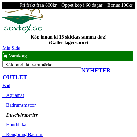
Fri frakt från 600kr
Öppet köp i 60 dagar
Bonus 100kr
Köp innan kl 15 skickas samma dag!
(Gäller lagervaror)
Min Sida
Varukorg
Sök produkt, varumärke
NYHETER
OUTLET
Bad
Aquamat
Badrumsmattor
Duschdraperier
Handdukar
Rengöring Badrum