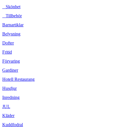
Skönhet
Tillbehör
Barnartiklar
Belysning
Dofter
Fritid
Förvaring
Gardiner
Hotell Restaurang
Husdjur
Inredning
JUL
Kläder
Kuddfodral