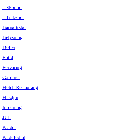
Skönhet
Tillbehör
Barnartiklar
Belysning
Dofter
Fritid
Förvaring
Gardiner
Hotell Restaurang
Husdjur
Inredning
JUL
Kläder
Kuddfodral