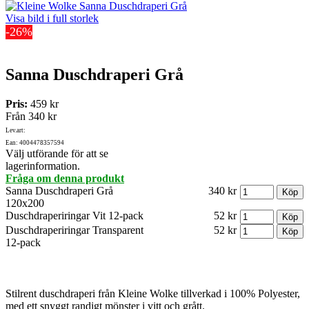
Visa bild i full storlek
-26%
Sanna Duschdraperi Grå
Pris:
459 kr
Från
340 kr
Lev.art:
Ean: 4004478357594
Välj utförande för att se
lagerinformation.
Fråga om denna produkt
Sanna Duschdraperi Grå
340 kr
120x200
Duschdraperiringar Vit 12-pack
52 kr
Duschdraperiringar Transparent
52 kr
12-pack
Stilrent duschdraperi från Kleine Wolke tillverkad i 100% Polyester,
med ett snyggt randigt mönster i vitt och grått.