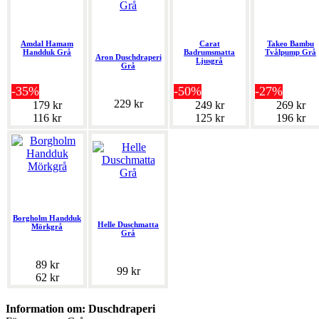
Amdal Hamam
Carat
Takeo Bambu
Handduk Grå
Badrumsmatta
Tvålpump Grå
Aron Duschdraperi
Ljusgrå
Grå
-35%
-50%
-27%
229 kr
179 kr
249 kr
269 kr
116 kr
125 kr
196 kr
Borgholm Handduk
Helle Duschmatta
Mörkgrå
Grå
89 kr
99 kr
62 kr
Information om: Duschdraperi