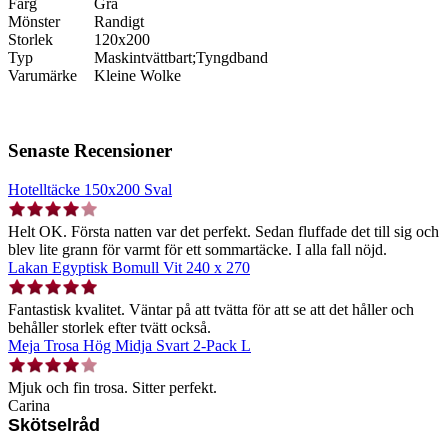
Färg
Grå
Mönster
Randigt
Storlek
120x200
Typ
Maskintvättbart;Tyngdband
Varumärke
Kleine Wolke
Senaste Recensioner
Hotelltäcke 150x200 Sval
Helt OK. Första natten var det perfekt. Sedan fluffade det till sig och
blev lite grann för varmt för ett sommartäcke. I alla fall nöjd.
Lakan Egyptisk Bomull Vit 240 x 270
Fantastisk kvalitet. Väntar på att tvätta för att se att det håller och
behåller storlek efter tvätt också.
Meja Trosa Hög Midja Svart 2-Pack L
Mjuk och fin trosa. Sitter perfekt.
Carina
Skötselråd