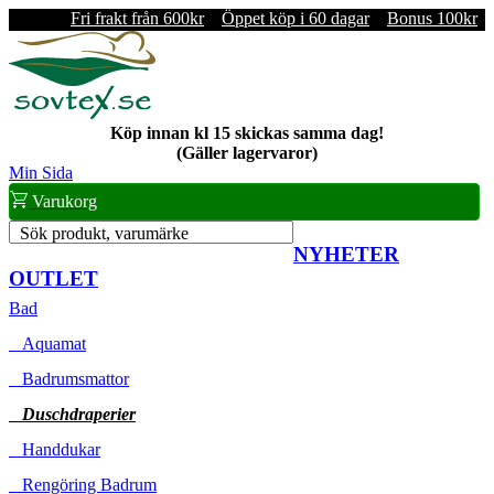
Fri frakt från 600kr
Öppet köp i 60 dagar
Bonus 100kr
Köp innan kl 15 skickas samma dag!
(Gäller lagervaror)
Min Sida
Varukorg
Sök produkt, varumärke
NYHETER
OUTLET
Bad
Aquamat
Badrumsmattor
Duschdraperier
Handdukar
Rengöring Badrum