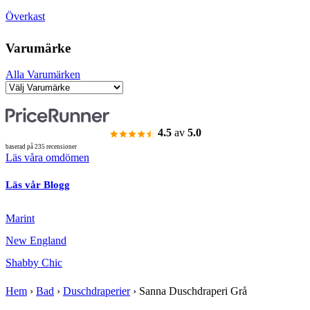
Överkast
Varumärke
Alla Varumärken
4.5
av
5.0
baserad på 235 recensioner
Läs våra omdömen
Läs vår Blogg
Marint
New England
Shabby Chic
Hem
›
Bad
›
Duschdraperier
›
Sanna Duschdraperi Grå