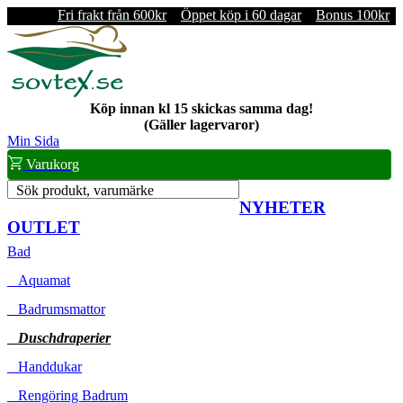
Fri frakt från 600kr
Öppet köp i 60 dagar
Bonus 100kr
Köp innan kl 15 skickas samma dag!
(Gäller lagervaror)
Min Sida
Varukorg
Sök produkt, varumärke
NYHETER
OUTLET
Bad
Aquamat
Badrumsmattor
Duschdraperier
Handdukar
Rengöring Badrum