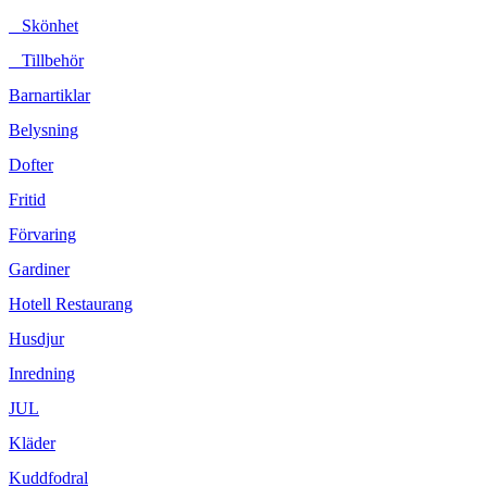
Skönhet
Tillbehör
Barnartiklar
Belysning
Dofter
Fritid
Förvaring
Gardiner
Hotell Restaurang
Husdjur
Inredning
JUL
Kläder
Kuddfodral