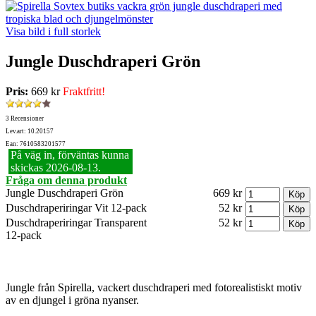
Visa bild i full storlek
Jungle Duschdraperi Grön
Pris:
669 kr
Fraktfritt!
3 Recensioner
Lev.art: 10.20157
Ean: 7610583201577
På väg in, förväntas kunna
skickas 2026‑08‑13.
Fråga om denna produkt
Jungle Duschdraperi Grön
669 kr
Duschdraperiringar Vit 12-pack
52 kr
Duschdraperiringar Transparent
52 kr
12-pack
Jungle från Spirella, vackert duschdraperi med fotorealistiskt motiv
av en djungel i gröna nyanser.