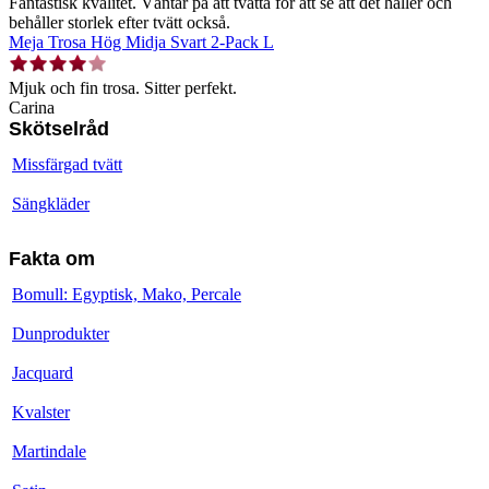
Fantastisk kvalitet. Väntar på att tvätta för att se att det håller och
behåller storlek efter tvätt också.
Meja Trosa Hög Midja Svart 2-Pack L
Mjuk och fin trosa. Sitter perfekt.
Carina
Skötselråd
Missfärgad tvätt
Sängkläder
Fakta om
Bomull: Egyptisk, Mako, Percale
Dunprodukter
Jacquard
Kvalster
Martindale