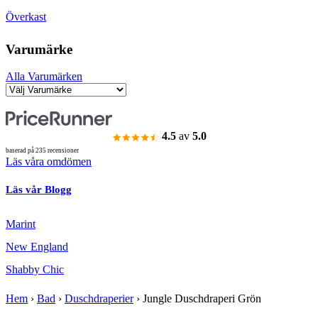
Överkast
Varumärke
Alla Varumärken
4.5
av
5.0
baserad på 235 recensioner
Läs våra omdömen
Läs vår Blogg
Marint
New England
Shabby Chic
Hem
›
Bad
›
Duschdraperier
›
Jungle Duschdraperi Grön