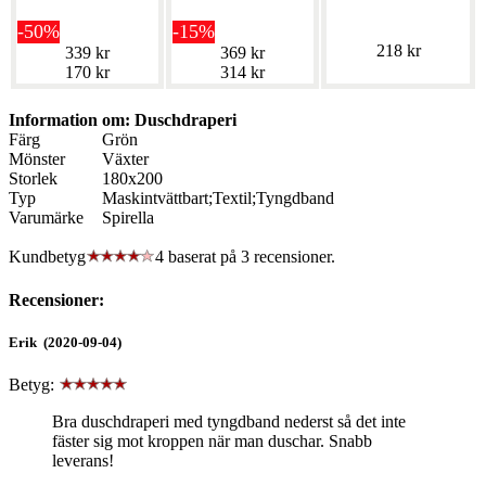
-50%
-15%
218 kr
339 kr
369 kr
170 kr
314 kr
Information om: Duschdraperi
Färg
Grön
Mönster
Växter
Storlek
180x200
Typ
Maskintvättbart;Textil;Tyngdband
Varumärke
Spirella
Kundbetyg
4 baserat på
3
recensioner.
Recensioner:
Erik (2020-09-04)
Betyg:
Bra duschdraperi med tyngdband nederst så det inte
fäster sig mot kroppen när man duschar. Snabb
leverans!