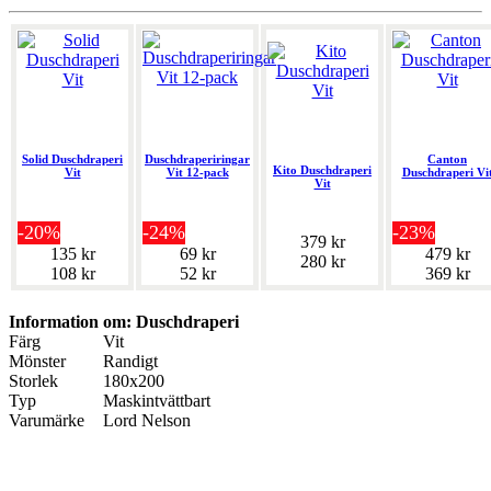
Solid Duschdraperi
Duschdraperiringar
Canton
Kito Duschdraperi
Vit
Vit 12-pack
Duschdraperi Vi
Vit
-20%
-24%
-23%
379 kr
135 kr
69 kr
479 kr
280 kr
108 kr
52 kr
369 kr
Information om: Duschdraperi
Färg
Vit
Mönster
Randigt
Storlek
180x200
Typ
Maskintvättbart
Varumärke
Lord Nelson