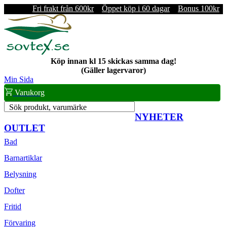
Fri frakt från 600kr
Öppet köp i 60 dagar
Bonus 100kr
Köp innan kl 15 skickas samma dag!
(Gäller lagervaror)
Min Sida
Varukorg
Sök produkt, varumärke
NYHETER
OUTLET
Bad
Barnartiklar
Belysning
Dofter
Fritid
Förvaring