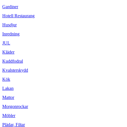
Gardiner
Hotell Restaurang
Husdjur
Inredning
JUL
Kläder
Kuddfodral
Kvalsterskydd
Kök
Lakan
Mattor
Morgonrockar
Möbler
Plädar, Filtar