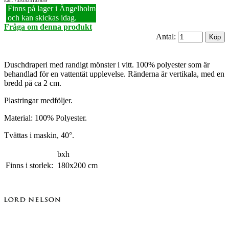
Ean: 7393533102659
Finns på lager i Ängelholm
och kan skickas idag.
Fråga om denna produkt
Antal:
Duschdraperi med randigt mönster i vitt. 100% polyester som är
behandlad för en vattentät upplevelse. Ränderna är vertikala, med en
bredd på ca 2 cm.
Plastringar medföljer.
Material: 100% Polyester.
Tvättas i maskin, 40°.
bxh
Finns i storlek:
180x200 cm