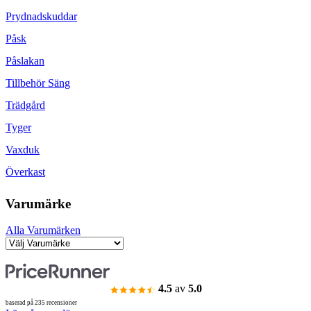
Prydnadskuddar
Påsk
Påslakan
Tillbehör Säng
Trädgård
Tyger
Vaxduk
Överkast
Varumärke
Alla Varumärken
4.5
av
5.0
baserad på 235 recensioner