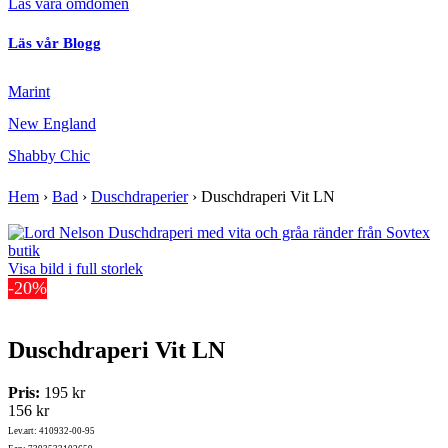
Läs våra omdömen
Läs vår Blogg
Marint
New England
Shabby Chic
Hem
›
Bad
›
Duschdraperier
›
Duschdraperi Vit LN
Visa bild i full storlek
-20%
Duschdraperi Vit LN
Pris:
195 kr
156 kr
Lev.art: 410932-00-95