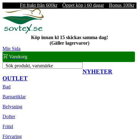
Fri frakt från 600kr
Öppet köp i 60 dagar
Bonus 100kr
Köp innan kl 15 skickas samma dag!
(Gäller lagervaror)
Min Sida
Varukorg
Sök produkt, varumärke
NYHETER
OUTLET
Bad
Barnartiklar
Belysning
Dofter
Fritid
Förvaring