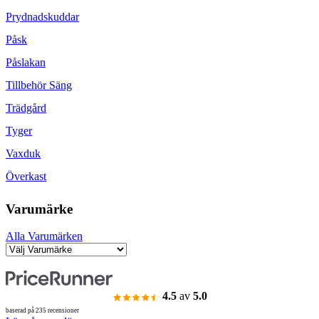
Prydnadskuddar
Påsk
Påslakan
Tillbehör Säng
Trädgård
Tyger
Vaxduk
Överkast
Varumärke
Alla Varumärken
4.5
av
5.0
baserad på 235 recensioner