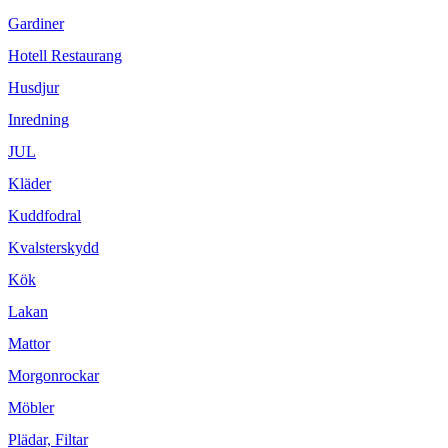
Gardiner
Hotell Restaurang
Husdjur
Inredning
JUL
Kläder
Kuddfodral
Kvalsterskydd
Kök
Lakan
Mattor
Morgonrockar
Möbler
Plädar, Filtar