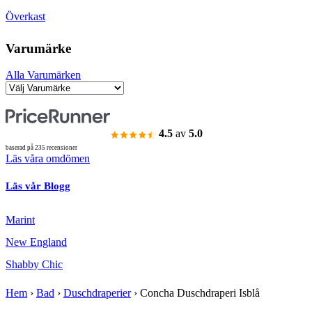
Överkast
Varumärke
Alla Varumärken
4.5
av
5.0
baserad på 235 recensioner
Läs våra omdömen
Läs vår Blogg
Marint
New England
Shabby Chic
Hem
›
Bad
›
Duschdraperier
›
Concha Duschdraperi Isblå