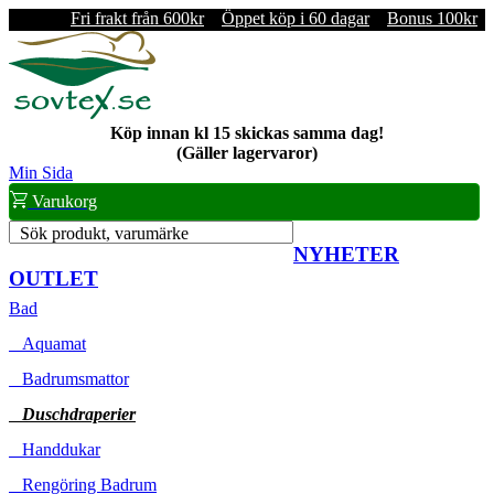
Fri frakt från 600kr
Öppet köp i 60 dagar
Bonus 100kr
Köp innan kl 15 skickas samma dag!
(Gäller lagervaror)
Min Sida
Varukorg
Sök produkt, varumärke
NYHETER
OUTLET
Bad
Aquamat
Badrumsmattor
Duschdraperier
Handdukar
Rengöring Badrum