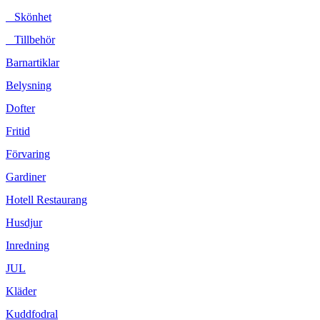
Skönhet
Tillbehör
Barnartiklar
Belysning
Dofter
Fritid
Förvaring
Gardiner
Hotell Restaurang
Husdjur
Inredning
JUL
Kläder
Kuddfodral