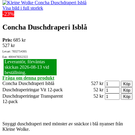
Visa bild i full storlek
-23%
Concha Duschdraperi Isblå
Pris:
685 kr
527 kr
Lev.art: 7832754305
Ean: 4004478352322
Leverantör, förväntas
skickas 2026‑08‑13 vid
beställning.
Fråga om denna produkt
Concha Duschdraperi Isblå
527 kr
Duschdraperiringar Vit 12-pack
52 kr
Duschdraperiringar Transparent
52 kr
12-pack
Snyggt duschdraperi med mönster av snäckor i blå nyanser från
Kleine Wolke.