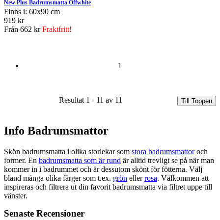
New Plus Badrumsmatta Offwhite
Finns i: 60x90 cm
919 kr
Från
662 kr
Fraktfritt!
1
Resultat 1 - 11 av 11
Till Toppen
Info Badrumsmattor
Skön badrumsmatta i olika storlekar som
stora badrumsmattor
och
former. En
badrumsmatta som är rund
är alltid trevligt se på när man
kommer in i badrummet och är dessutom skönt för fötterna. Välj
bland många olika färger som t.ex.
grön
eller
rosa
. Välkommen att
inspireras och filtrera ut din favorit badrumsmatta via filtret uppe till
vänster.
Senaste Recensioner