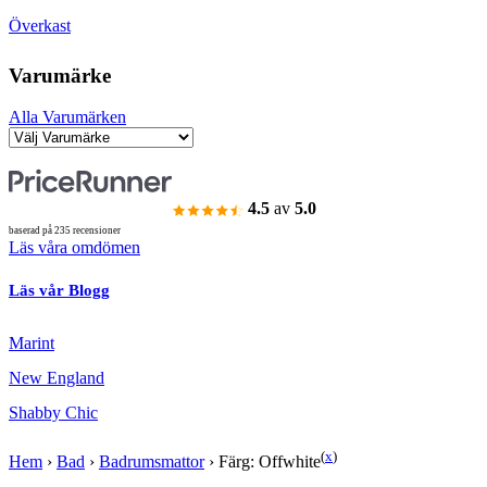
Överkast
Varumärke
Alla Varumärken
4.5
av
5.0
baserad på 235 recensioner
Läs våra omdömen
Läs vår Blogg
Marint
New England
Shabby Chic
(
x
)
Hem
›
Bad
›
Badrumsmattor
›
Färg: Offwhite