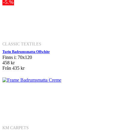
-5.%
CLASSIC TEXTILES
Turin Badrumsmatta Offwhite
Finns i: 70x120
458 kr
Från
435 kr
KM CARPETS