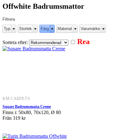
Offwhite Badrumsmattor
Filtrera
Typ
Storlek
Färg
Material
Varumärke
Rea
Sortera efter:
KM CARPETS
Square Badrumsmatta Creme
Finns i: 50x80, 70x120, Ø 80
Från
319 kr