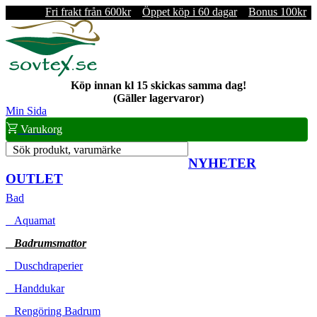
Fri frakt från 600kr
Öppet köp i 60 dagar
Bonus 100kr
Köp innan kl 15 skickas samma dag!
(Gäller lagervaror)
Min Sida
Varukorg
Sök produkt, varumärke
NYHETER
OUTLET
Bad
Aquamat
Badrumsmattor
Duschdraperier
Handdukar
Rengöring Badrum