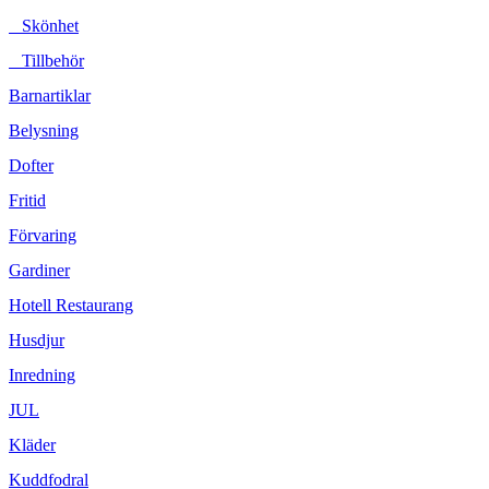
Skönhet
Tillbehör
Barnartiklar
Belysning
Dofter
Fritid
Förvaring
Gardiner
Hotell Restaurang
Husdjur
Inredning
JUL
Kläder
Kuddfodral