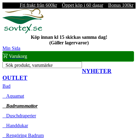
Fri frakt från 600kr
Öppet köp i 60 dagar
Bonus 100kr
Köp innan kl 15 skickas samma dag!
(Gäller lagervaror)
Min Sida
Varukorg
Sök produkt, varumärke
NYHETER
OUTLET
Bad
Aquamat
Badrumsmattor
Duschdraperier
Handdukar
Rengöring Badrum