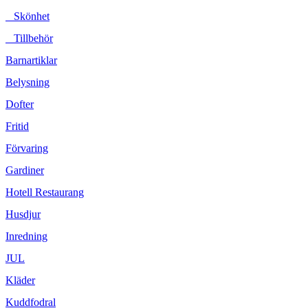
Skönhet
Tillbehör
Barnartiklar
Belysning
Dofter
Fritid
Förvaring
Gardiner
Hotell Restaurang
Husdjur
Inredning
JUL
Kläder
Kuddfodral