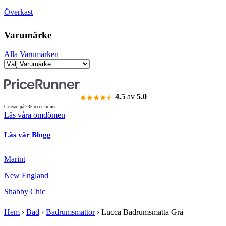
Överkast
Varumärke
Alla Varumärken
4.5
av
5.0
baserad på 235 recensioner
Läs våra omdömen
Läs vår Blogg
Marint
New England
Shabby Chic
Hem
›
Bad
›
Badrumsmattor
›
Lucca Badrumsmatta Grå