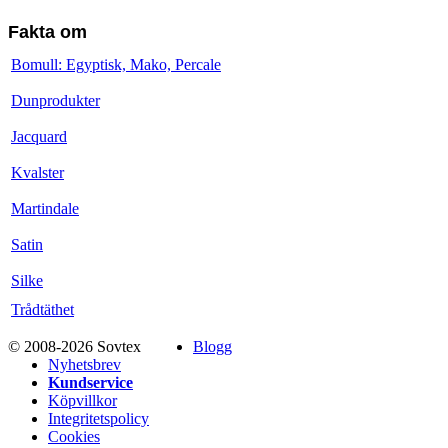
Fakta om
Bomull: Egyptisk, Mako, Percale
Dunprodukter
Jacquard
Kvalster
Martindale
Satin
Silke
Trådtäthet
© 2008-2026 Sovtex
Blogg
Nyhetsbrev
Kundservice
Köpvillkor
Integritetspolicy
Cookies