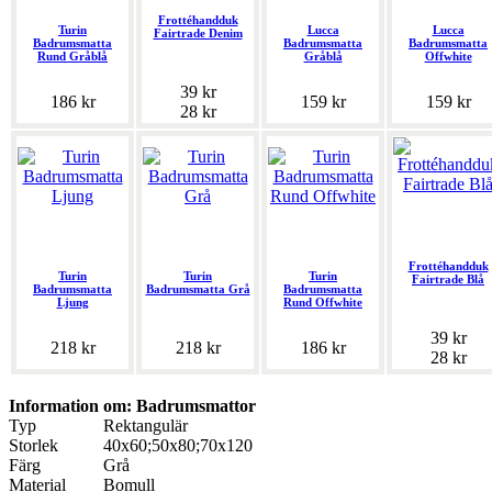
Frottéhandduk
Turin
Lucca
Lucca
Fairtrade Denim
Badrumsmatta
Badrumsmatta
Badrumsmatta
Rund Gråblå
Gråblå
Offwhite
39 kr
186 kr
159 kr
159 kr
28 kr
Frottéhandduk
Turin
Turin
Turin
Fairtrade Blå
Badrumsmatta
Badrumsmatta Grå
Badrumsmatta
Ljung
Rund Offwhite
39 kr
218 kr
218 kr
186 kr
28 kr
Information om: Badrumsmattor
Typ
Rektangulär
Storlek
40x60;50x80;70x120
Färg
Grå
Material
Bomull