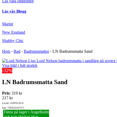
Läs våra omdömen
Läs vår Blogg
Marint
New England
Shabby Chic
Hem
›
Bad
›
Badrumsmattor
›
LN Badrumsmatta Sand
Visa bild i full storlek
-32%
LN Badrumsmatta Sand
Pris:
319 kr
217 kr
Lev.art: 410933-03-0
Ean: 7393533107371
Finns på lager i Ängelholm
och kan skickas idag.