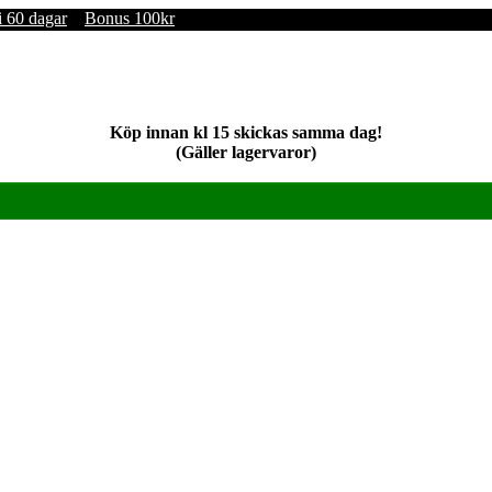
i 60 dagar
Bonus 100kr
Köp innan kl 15 skickas samma dag!
(Gäller lagervaror)