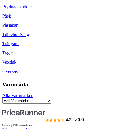
Prydnadskuddar
Påsk
Påslakan
Tillbehör Säng
Trädgård
Tyger
Vaxduk
Överkast
Varumärke
Alla Varumärken
4.5
av
5.0
baserad på 235 recensioner