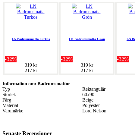
LN Badrumsmatta Turkos
LN Badrumsmatta Grön
LN B
-32%
-32%
-32%
319 kr
319 kr
217 kr
217 kr
Information om: Badrumsmattor
Typ
Rektangulär
Storlek
60x90
Färg
Beige
Material
Polyester
Varumärke
Lord Nelson
Senaste Recensioner