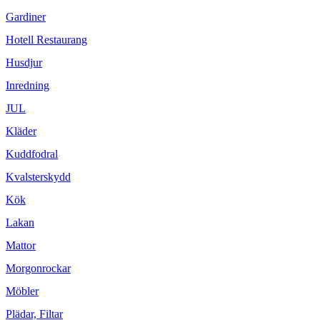
Gardiner
Hotell Restaurang
Husdjur
Inredning
JUL
Kläder
Kuddfodral
Kvalsterskydd
Kök
Lakan
Mattor
Morgonrockar
Möbler
Plädar, Filtar