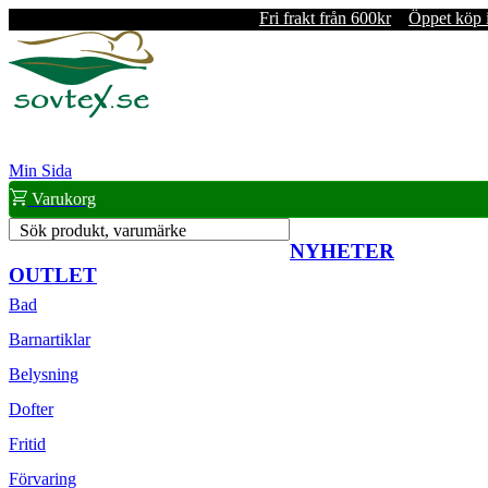
Fri frakt från 600kr
Öppet köp 
Min Sida
Varukorg
Sök produkt, varumärke
NYHETER
OUTLET
Bad
Barnartiklar
Belysning
Dofter
Fritid
Förvaring