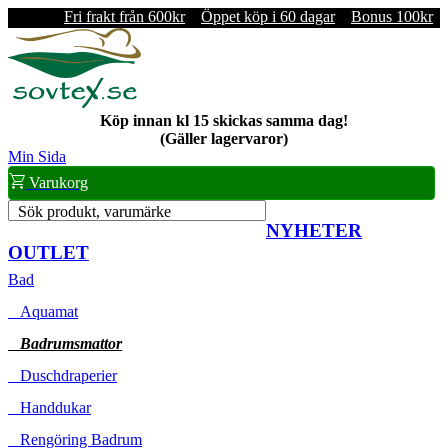
Fri frakt från 600kr
Öppet köp i 60 dagar
Bonus 100kr
Köp innan kl 15 skickas samma dag!
(Gäller lagervaror)
Min Sida
Varukorg
Sök produkt, varumärke
NYHETER
OUTLET
Bad
Aquamat
Badrumsmattor
Duschdraperier
Handdukar
Rengöring Badrum