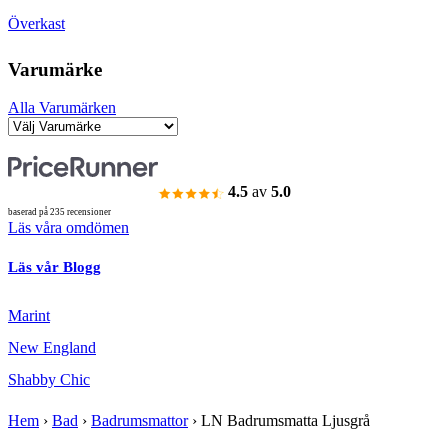
Överkast
Varumärke
Alla Varumärken
4.5
av
5.0
baserad på 235 recensioner
Läs våra omdömen
Läs vår Blogg
Marint
New England
Shabby Chic
Hem
›
Bad
›
Badrumsmattor
›
LN Badrumsmatta Ljusgrå