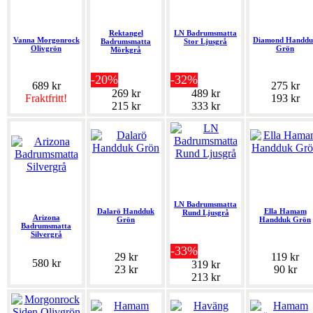
Rektangel
LN Badrumsmatta
Vanna Morgonrock
Diamond Handdu
Badrumsmatta
Stor Ljusgrå
Olivgrön
Grön
Mörkgrå
-20%
-32%
689 kr
275 kr
269 kr
489 kr
Fraktfritt!
193 kr
215 kr
333 kr
LN Badrumsmatta
Dalarö Handduk
Ella Hamam
Rund Ljusgrå
Arizona
Grön
Handduk Grön
Badrumsmatta
Silvergrå
-33%
29 kr
119 kr
580 kr
319 kr
23 kr
90 kr
213 kr