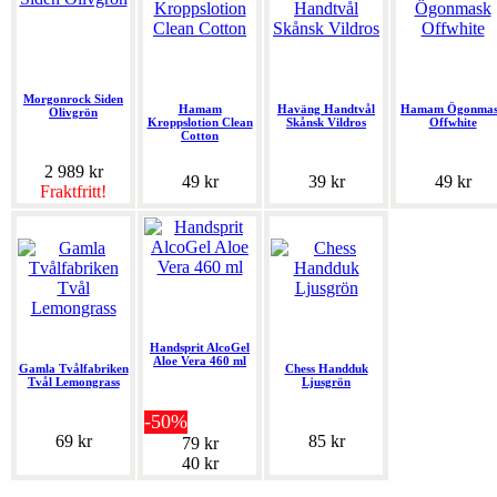
Morgonrock Siden
Hamam
Haväng Handtvål
Hamam Ögonma
Olivgrön
Kroppslotion Clean
Skånsk Vildros
Offwhite
Cotton
2 989 kr
49 kr
39 kr
49 kr
Fraktfritt!
Handsprit AlcoGel
Aloe Vera 460 ml
Gamla Tvålfabriken
Chess Handduk
Tvål Lemongrass
Ljusgrön
-50%
69 kr
85 kr
79 kr
40 kr