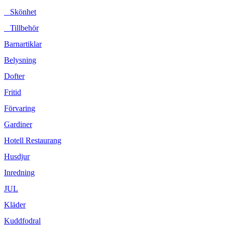
Skönhet
Tillbehör
Barnartiklar
Belysning
Dofter
Fritid
Förvaring
Gardiner
Hotell Restaurang
Husdjur
Inredning
JUL
Kläder
Kuddfodral