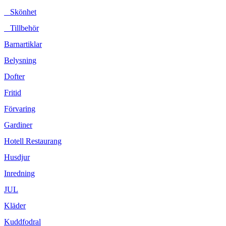
Skönhet
Tillbehör
Barnartiklar
Belysning
Dofter
Fritid
Förvaring
Gardiner
Hotell Restaurang
Husdjur
Inredning
JUL
Kläder
Kuddfodral