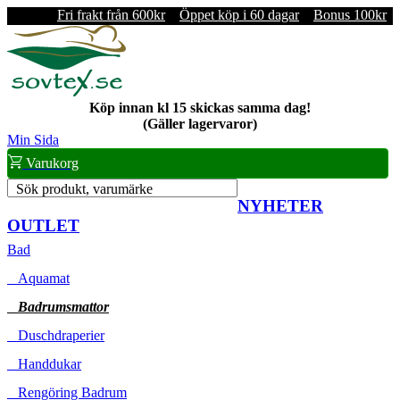
Fri frakt från 600kr
Öppet köp i 60 dagar
Bonus 100kr
Köp innan kl 15 skickas samma dag!
(Gäller lagervaror)
Min Sida
Varukorg
Sök produkt, varumärke
NYHETER
OUTLET
Bad
Aquamat
Badrumsmattor
Duschdraperier
Handdukar
Rengöring Badrum