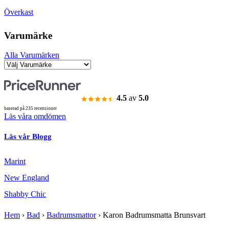
Överkast
Varumärke
Alla Varumärken
4.5
av
5.0
baserad på 235 recensioner
Läs våra omdömen
Läs vår Blogg
Marint
New England
Shabby Chic
Hem
›
Bad
›
Badrumsmattor
›
Karon Badrumsmatta Brunsvart