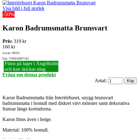
Visa bild i full storlek
-50%
Karon Badrumsmatta Brunsvart
Pris:
319 kr
160 kr
Lev.art: 98331
Ean: 7340016087163
Finns på lager i Ängelholm
och kan skickas idag.
Fråga om denna produkt
Antal:
Karon Badrumsmatta från Interiörhuset, snygg brunsvart
badrumsmatta i bomull med diskret vävt mönster samt dekorativa
fransar längs kortsidorna.
Karon finns även i beige.
Material: 100% bomull.