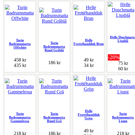
Helle Duschmatt
Turin
Helle
Ljusblå
Turin
Badrumsmatta
Frottéhandduk Brun
Badrumsmatta
Offwhite
Rund Gråblå
-20%
458 kr
49 kr
186 kr
75 kr
435 kr
34 kr
60 kr
Helle
Turin
Turin
Turin
Frottéhandduk
Badrumsmatta
Badrumsmatta
Badrumsmatta
Grön
Gammelrosa
Rund Grå
Ljung
49 kr
218 kr
186 kr
218 kr