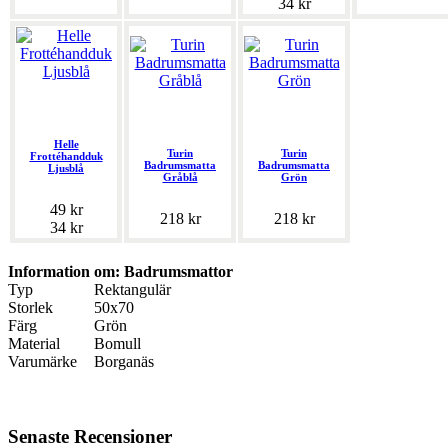
34 kr
Helle
Turin
Turin
Frottéhandduk
Badrumsmatta
Badrumsmatta
Ljusblå
Gråblå
Grön
49 kr
218 kr
218 kr
34 kr
Information om: Badrumsmattor
Typ
Rektangulär
Storlek
50x70
Färg
Grön
Material
Bomull
Varumärke
Borganäs
Senaste Recensioner