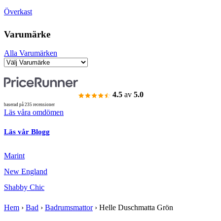
Överkast
Varumärke
Alla Varumärken
4.5
av
5.0
baserad på 235 recensioner
Läs våra omdömen
Läs vår Blogg
Marint
New England
Shabby Chic
Hem
›
Bad
›
Badrumsmattor
›
Helle Duschmatta Grön