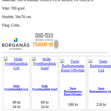
Vikt: 700 g/m².
Storlek: 50x70 cm.
Färg: Grön.
Helle
Helle
Turin
Turin
Frottéhandduk Grå
Frottéhandduk Sand
Badrumsmatta
Badrumsmatta G
Rund Offwhite
49 kr
49 kr
186 kr
218 kr
34 kr
34 kr