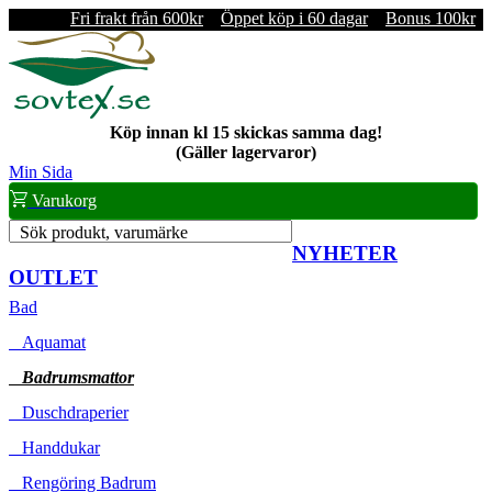
Fri frakt från 600kr
Öppet köp i 60 dagar
Bonus 100kr
Köp innan kl 15 skickas samma dag!
(Gäller lagervaror)
Min Sida
Varukorg
Sök produkt, varumärke
NYHETER
OUTLET
Bad
Aquamat
Badrumsmattor
Duschdraperier
Handdukar
Rengöring Badrum