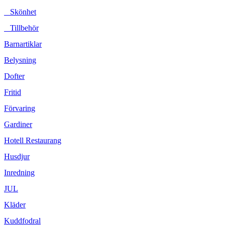
Skönhet
Tillbehör
Barnartiklar
Belysning
Dofter
Fritid
Förvaring
Gardiner
Hotell Restaurang
Husdjur
Inredning
JUL
Kläder
Kuddfodral