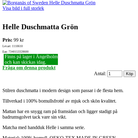
Visa bild i full storlek
Helle Duschmatta Grön
Pris:
99 kr
Lev.art: 1110610
Ean: 7340153328600
Finns på lager i Ängelholm
och kan skickas idag.
Fråga om denna produkt
Antal:
Stilren duschmatta i modern design som passar i de flesta hem.
Tillverkad i 100% bomullsfrotté av mjuk och skön kvalitet.
Mattan har en snygg ram på framsidan och ligger stadigt på
badrumsgolvet tack vare sin vikt.
Matcha med handduk Helle i samma serie.
Material: 100% bomull, OEKO-TEX MADE IN GREEN.