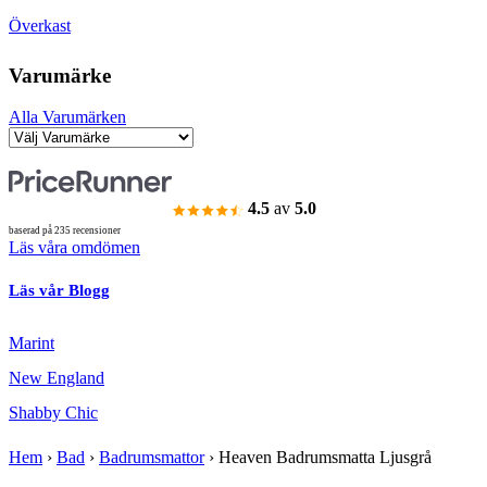
Överkast
Varumärke
Alla Varumärken
4.5
av
5.0
baserad på 235 recensioner
Läs våra omdömen
Läs vår Blogg
Marint
New England
Shabby Chic
Hem
›
Bad
›
Badrumsmattor
›
Heaven Badrumsmatta Ljusgrå