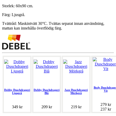
Storlek: 60x90 cm.
Färg: Ljusgrå.
Tvättråd: Maskintvätt 30°C. Tvättas separat innan användning,
mattan kan innehålla överflödig färg.
Body Duschdrape
Dobby Duschdraperi
Dobby Duschdraperi
Jazz Duschdraperi
Vit
Ljusgrå
Blå
Mörkgrå
279 kr
349 kr
209 kr
219 kr
237 kr