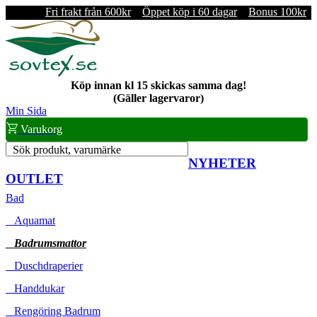
Fri frakt från 600kr
Öppet köp i 60 dagar
Bonus 100kr
Köp innan kl 15 skickas samma dag!
(Gäller lagervaror)
Min Sida
Varukorg
Sök produkt, varumärke
NYHETER
OUTLET
Bad
Aquamat
Badrumsmattor
Duschdraperier
Handdukar
Rengöring Badrum