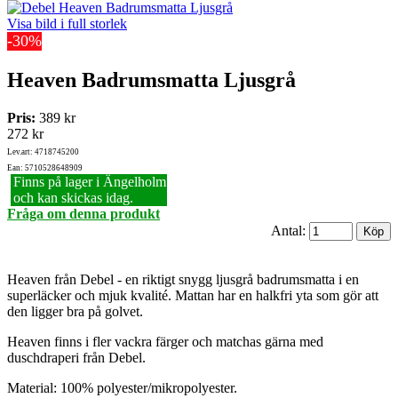
Visa bild i full storlek
-30%
Heaven Badrumsmatta Ljusgrå
Pris:
389 kr
272 kr
Lev.art: 4718745200
Ean: 5710528648909
Finns på lager i Ängelholm
och kan skickas idag.
Fråga om denna produkt
Antal:
Heaven från Debel - en riktigt snygg ljusgrå badrumsmatta i en
superläcker och mjuk kvalité. Mattan har en halkfri yta som gör att
den ligger bra på golvet.
Heaven finns i fler vackra färger och matchas gärna med
duschdraperi från Debel.
Material: 100% polyester/mikropolyester.