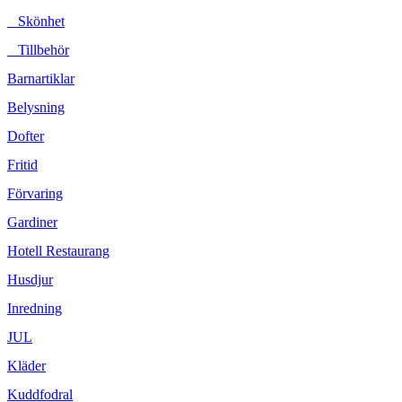
Skönhet
Tillbehör
Barnartiklar
Belysning
Dofter
Fritid
Förvaring
Gardiner
Hotell Restaurang
Husdjur
Inredning
JUL
Kläder
Kuddfodral