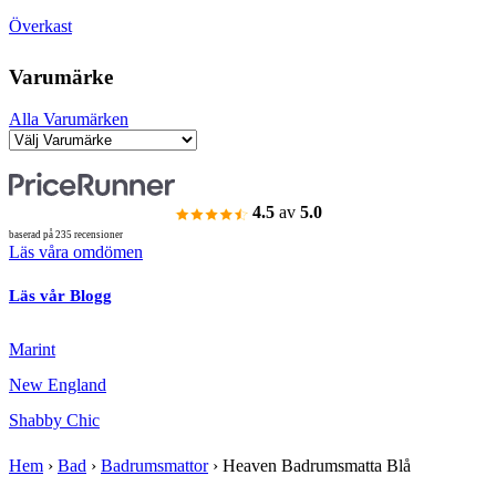
Överkast
Varumärke
Alla Varumärken
4.5
av
5.0
baserad på 235 recensioner
Läs våra omdömen
Läs vår Blogg
Marint
New England
Shabby Chic
Hem
›
Bad
›
Badrumsmattor
›
Heaven Badrumsmatta Blå