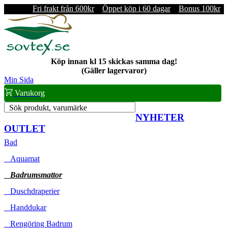
Fri frakt från 600kr
Öppet köp i 60 dagar
Bonus 100kr
Köp innan kl 15 skickas samma dag!
(Gäller lagervaror)
Min Sida
Varukorg
Sök produkt, varumärke
NYHETER
OUTLET
Bad
Aquamat
Badrumsmattor
Duschdraperier
Handdukar
Rengöring Badrum