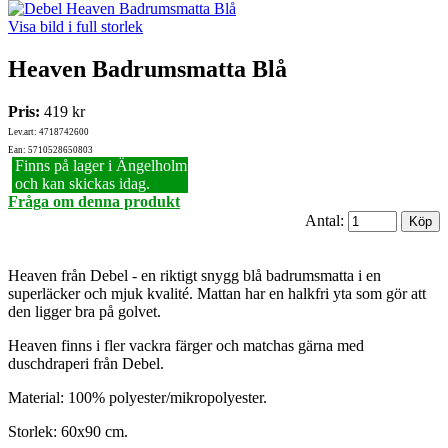
Visa bild i full storlek
Heaven Badrumsmatta Blå
Pris:
419 kr
Lev.art: 4718742600
Ean: 5710528650803
Finns på lager i Ängelholm
och kan skickas idag.
Fråga om denna produkt
Antal:
Heaven från Debel - en riktigt snygg blå badrumsmatta i en
superläcker och mjuk kvalité. Mattan har en halkfri yta som gör att
den ligger bra på golvet.
Heaven finns i fler vackra färger och matchas gärna med
duschdraperi från Debel.
Material: 100% polyester/mikropolyester.
Storlek: 60x90 cm.