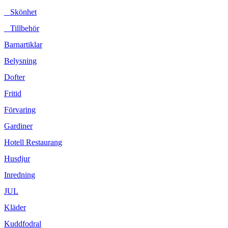
Skönhet
Tillbehör
Barnartiklar
Belysning
Dofter
Fritid
Förvaring
Gardiner
Hotell Restaurang
Husdjur
Inredning
JUL
Kläder
Kuddfodral