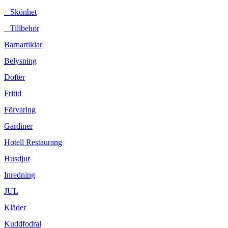
Skönhet
Tillbehör
Barnartiklar
Belysning
Dofter
Fritid
Förvaring
Gardiner
Hotell Restaurang
Husdjur
Inredning
JUL
Kläder
Kuddfodral