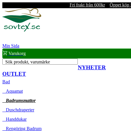
Fri frakt från 600kr
Öppet köp 
Min Sida
Varukorg
Sök produkt, varumärke
NYHETER
OUTLET
Bad
Aquamat
Badrumsmattor
Duschdraperier
Handdukar
Rengöring Badrum