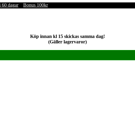
i 60 dagar
Bonus 100kr
Köp innan kl 15 skickas samma dag!
(Gäller lagervaror)