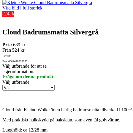
Visa bild i full storlek
-24%
Cloud Badrumsmatta Silvergrå
Pris:
689 kr
Från
524 kr
Lev.art:
Ean: 4004478355927
Välj utförande för att se
lagerinformation.
Fråga om denna produkt
Välj utförande
:
Cloud från Kleine Wolke är en härlig badrumsmatta tillverkad i 100% 
Med praktiskt halkskydd på baksidan, som även tål golvvärme.
Lugghöjd: ca 12/28 mm.