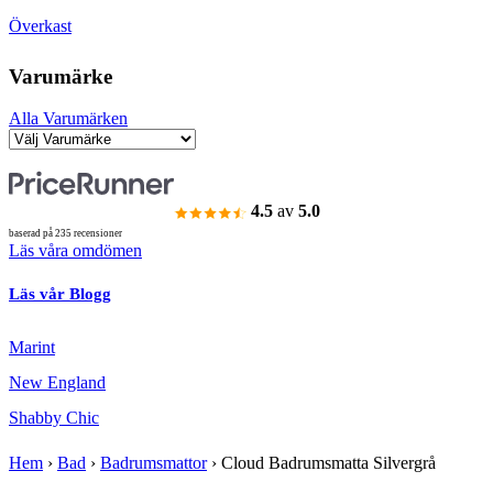
Överkast
Varumärke
Alla Varumärken
4.5
av
5.0
baserad på 235 recensioner
Läs våra omdömen
Läs vår Blogg
Marint
New England
Shabby Chic
Hem
›
Bad
›
Badrumsmattor
›
Cloud Badrumsmatta Silvergrå