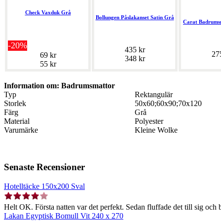
Check Vaxduk Grå
Bollungen Påslakanset Satin Grå
Carat Badrums
-20%
435 kr
27
69 kr
348 kr
55 kr
Information om: Badrumsmattor
Typ
Rektangulär
Storlek
50x60;60x90;70x120
Färg
Grå
Material
Polyester
Varumärke
Kleine Wolke
Senaste Recensioner
Hotelltäcke 150x200 Sval
Helt OK. Första natten var det perfekt. Sedan fluffade det till sig och b
Lakan Egyptisk Bomull Vit 240 x 270